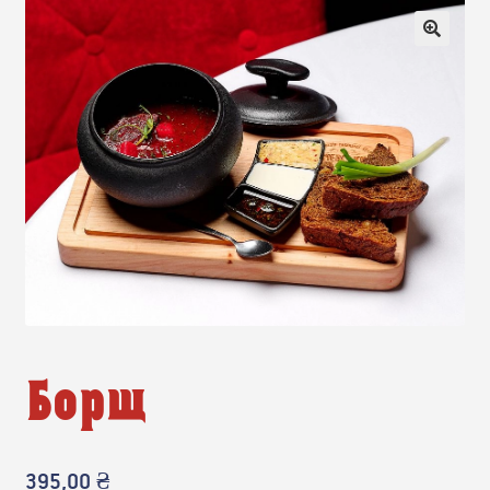
🔍
Борщ
395,00
₴