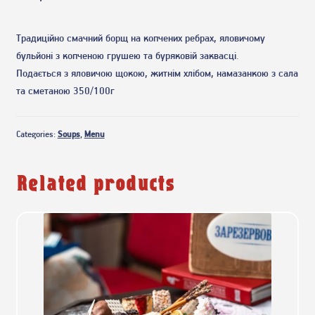
Традиційно смачний борщ на копчених ребрах, яловичому
бульйоні з копченою грушею та буряковій заквасці.
Подається з яловичою щокою, житнім хлібом, намазанкою з сала
та сметаною 350/100г
Categories:
Soups
,
Menu
Related products