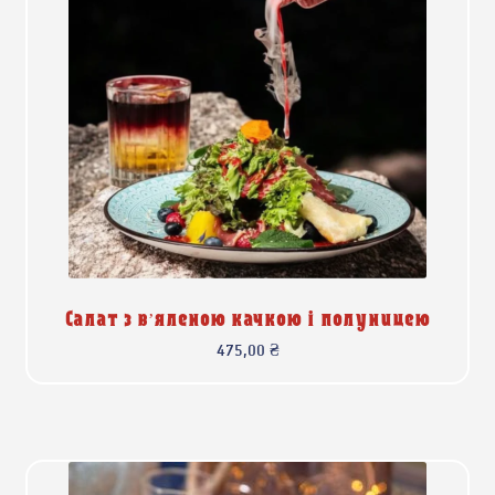
Салат з в’яленою качкою і полуницею
475,00
₴