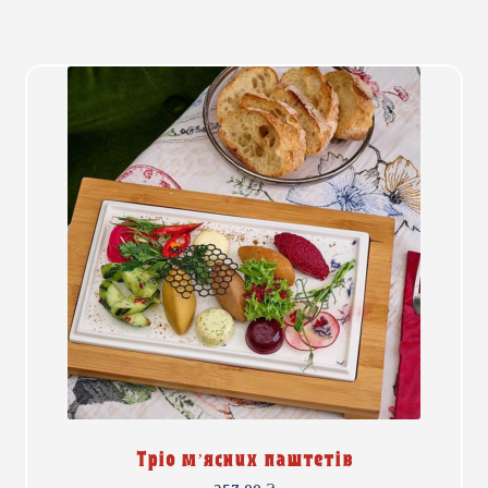
Тріо м’ясних паштетів