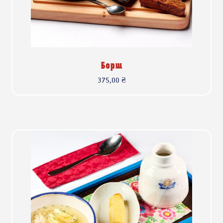
Борщ
375,00
₴