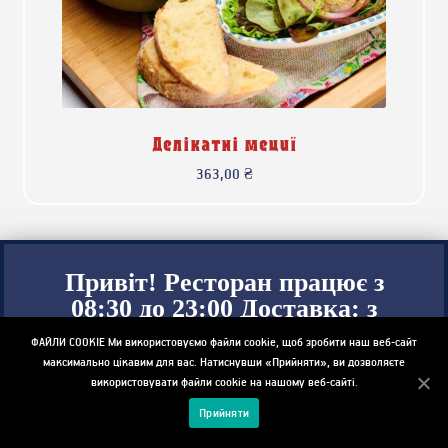
Делікатні мециї
363,00
₴
Привіт! Ресторан працює з
08:30 до 23:00 Доставка: з
11:00 до 19:00.
ФАЙЛИ COOKIE Ми використовуємо файли cookie, щоб зробити наш веб-сайт
максимально цікавим для вас. Натиснувши «Прийняти», ви дозволяєте
використовувати файли cookie на нашому веб-сайті.
0
Прийняти
Пошук
Шукати: