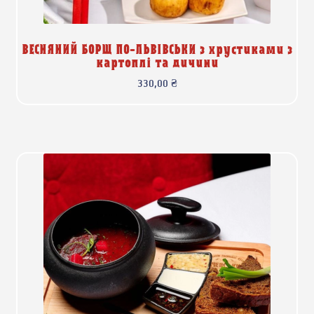
ВЕСНЯНИЙ БОРЩ ПО-ЛЬВІВСЬКИ з хрустиками з
картоплі та дичини
330,00
₴