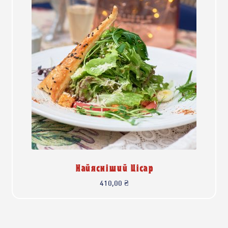
Найясніший Цісар
410,00
₴