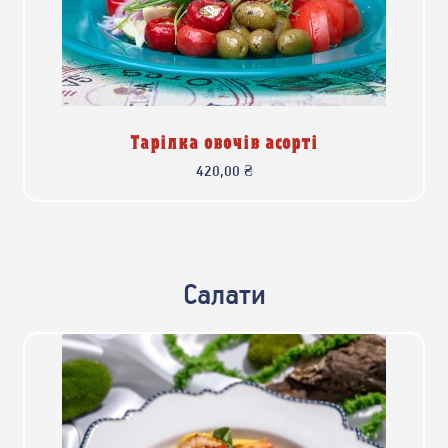
Тарілка овочів асорті
420,00
₴
Салати