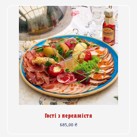
Гості з передмістя
685,00
₴