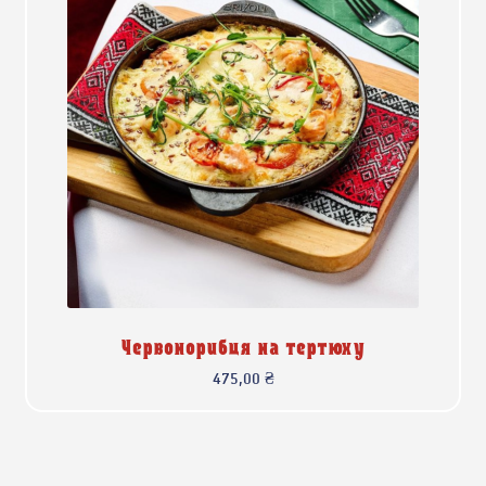
Червонорибця на тертюху
475,00
₴