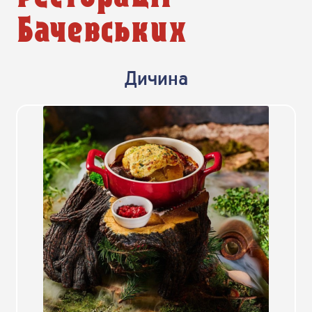
Бачевських
Дичина