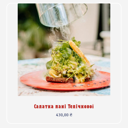
Салатка пані Телічкової
430,00
₴