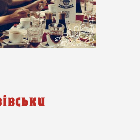
івськи