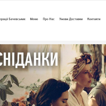
орації Бачевських
Меню
Про Нас
Умови Доставки
Контакти