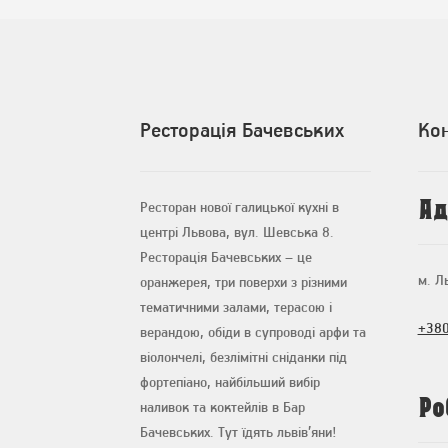
Ресторація Бачевських
Ко
Ад
Ресторан нової галицької кухні в
центрі Львова, вул. Шевська 8.
Ресторація Бачевських – це
м. Л
оранжерея, три поверхи з різними
тематичними залами, терасою і
+380
верандою, обіди в супроводі арфи та
віолончелі, безлімітні сніданки під
фортепіано, найбільший вибір
Ро
наливок та коктейлів в Бар
Бачевських. Тут їдять львів’яни!