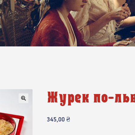
Журек по-льв
345,00
₴