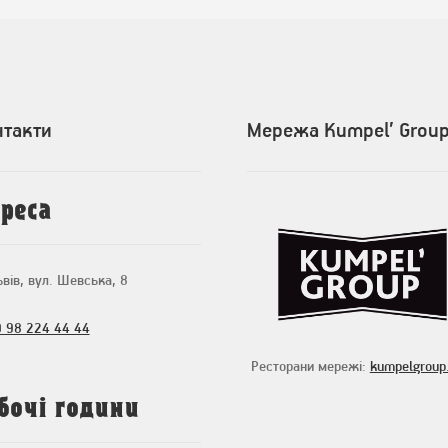
нтакти
Мережа Kumpel’ Grou
реса
ьвів, вул. Шевська, 8
 98 224 44 44
Ресторани мережі:
kumpelgroup
бочі години