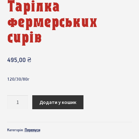
Тарілка
фермерських
сирів
495,00
₴
120/30/80г
Тарілка
Додати у кошик
фермерських
сирів
кількість
Категорія:
Перекуси