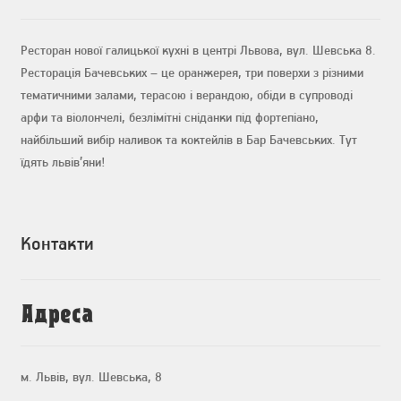
Ресторан нової галицької кухні в центрі Львова, вул. Шевська 8.
Ресторація Бачевських – це оранжерея, три поверхи з різними
тематичними залами, терасою і верандою, обіди в супроводі
арфи та віолончелі, безлімітні сніданки під фортепіано,
найбільший вибір наливок та коктейлів в Бар Бачевських. Тут
їдять львів’яни!
Контакти
Адреса
м. Львів, вул. Шевська, 8