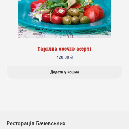
Тарілка овочів асорті
420,00
₴
Додати у кошик
Ресторація Бачевських