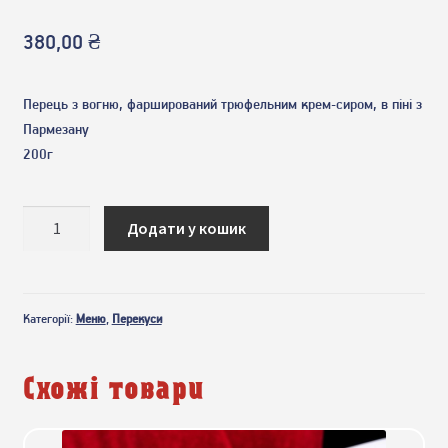
380,00
₴
Перець з вогню, фарширований трюфельним крем-сиром, в піні з
Пармезану
200г
Паприка
Додати у кошик
по-
європейськи
кількість
Категорії:
Меню
,
Перекуси
Схожі товари