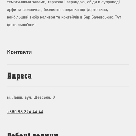
тематичними залами, терасою і верандою, обіди в супроводі
арфи та віолончелі, безлімітні сніданки під фортепіано,
найбільший вибір наливок та коктейлів в Бар Бачевських. Тут
їдять львів’яни!
Контакти
Адреса
м. Львів, вул. Шевська, 8
+380 98 224 44 44
Робочі години