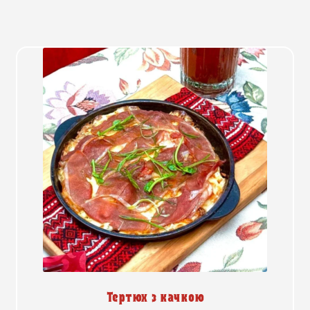
Тертюх з качкою