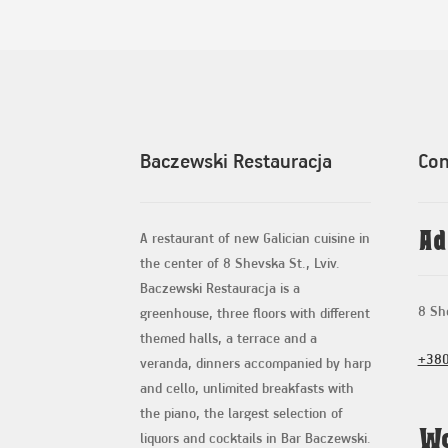
Baczewski Restauracja
Con
Ad
A restaurant of new Galician cuisine in
the center of 8 Shevska St., Lviv.
Baczewski Restauracja is a
8 She
greenhouse, three floors with different
themed halls, a terrace and a
+380
veranda, dinners accompanied by harp
and cello, unlimited breakfasts with
the piano, the largest selection of
Wo
liquors and cocktails in Bar Baczewski.