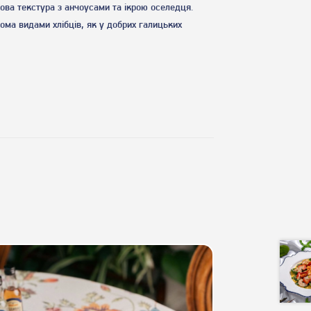
ова текстура з анчоусами та ікрою оселедця.
ома видами хлібців, як у добрих галицьких