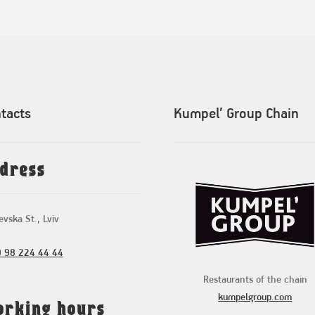
tacts
Kumpel’ Group Chain
dress
vska St., Lviv
 98 224 44 44
Restaurants of the chain
kumpelgroup.com
rking hours