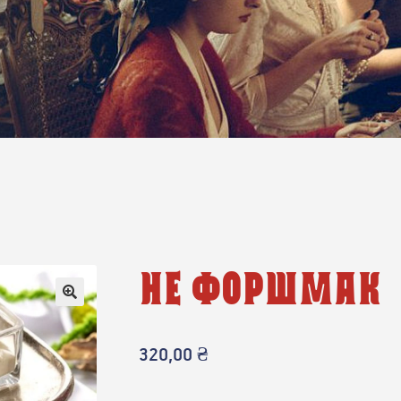
НЕ ФОРШМАК
🔍
320,00
₴