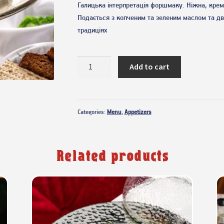
Галицька інтерпретація форшмаку. Ніжна, крем
Подається з копченим та зеленим маслом та дв
традиціях
НЕ
Add to cart
ФОРШМАК
quantity
Categories:
Menu
,
Appetizers
Related products