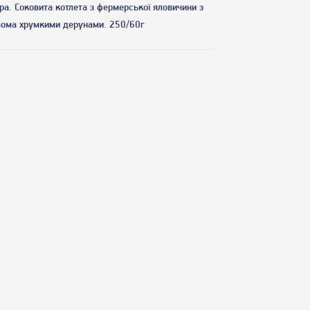
ра. Cоковита котлета з фермерської яловичини з
вома хрумкими дерунами. 250/60г