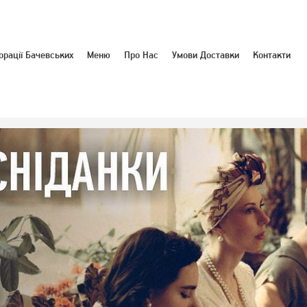
орації Бачевських
Меню
Про Нас
Умови Доставки
Контакти