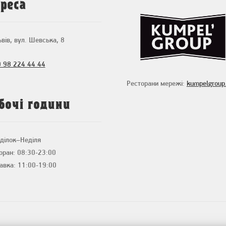
реса
ьвів, вул. Шевська, 8
 98 224 44 44
Ресторани мережі:
kumpelgroup
бочі години
ділок–Неділя
оран: 08:30-23:00
авка: 11:00-19:00