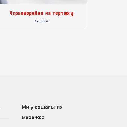
Червонорибця на тертюху
475,00
₴
p
Ми у соціальних
мережах: