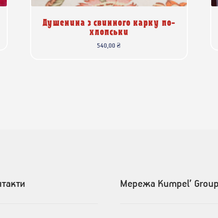
Душенина з свинного карку по-
хлопськи
540,00
₴
нтакти
Мережа Kumpel’ Grou