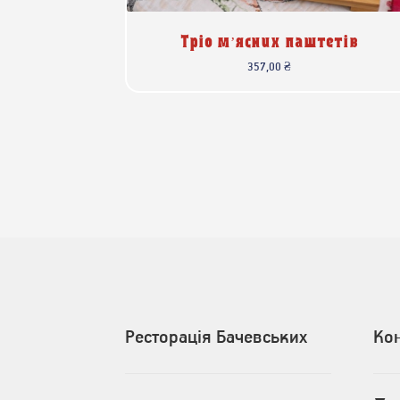
Тріо м’ясних паштетів
357,00
₴
Ресторація Бачевських
Ко