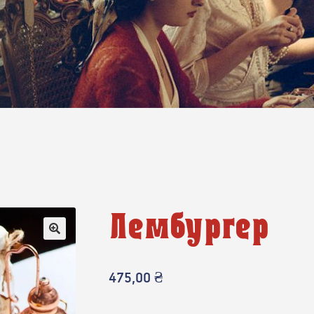
Лембургер
475,00
₴