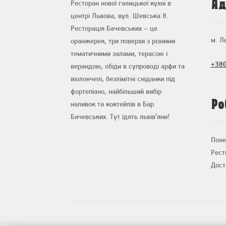
Ад
Ресторан нової галицької кухні в
центрі Львова, вул. Шевська 8.
Ресторація Бачевських – це
м. Л
оранжерея, три поверхи з різними
тематичними залами, терасою і
+380
верандою, обіди в супроводі арфи та
віолончелі, безлімітні сніданки під
фортепіано, найбільший вибір
Ро
наливок та коктейлів в Бар
Бачевських. Тут їдять львів’яни!
Поне
Рест
Дост