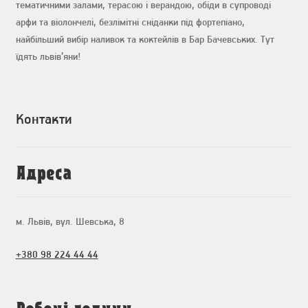
тематичними залами, терасою і верандою, обіди в супроводі
арфи та віолончелі, безлімітні сніданки під фортепіано,
найбільший вибір наливок та коктейлів в Бар Бачевських. Тут
їдять львів’яни!
Контакти
Адреса
м. Львів, вул. Шевська, 8
+380 98 224 44 44
Робочі години