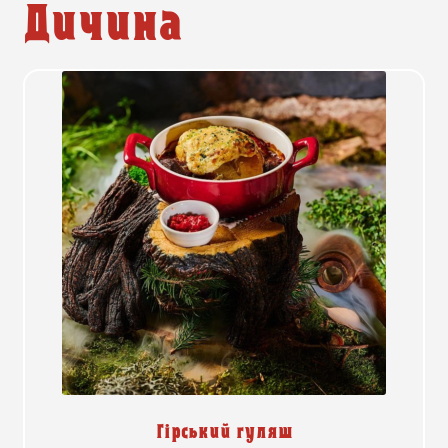
Дичина
Гірський гуляш